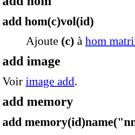
add hom
add hom(c)vol(id)
Ajoute
(c)
à
hom matri
add image
Voir
image add
.
add memory
add memory(id)name("n