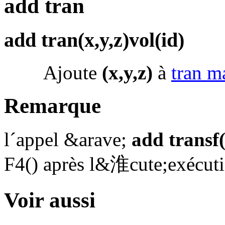
add tran
add tran(x,y,z)vol(id)
Ajoute
(x,y,z)
à
tran m
Remarque
l´appel &arave;
add transf(
F4() après l&淮cute;exécutio
Voir aussi