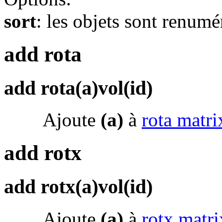
sort
: les objets sont renumé
add rota
add rota(a)vol(id)
Ajoute
(a)
à
rota matri
add rotx
add rotx(a)vol(id)
Ajoute
(a)
à
rotx matri