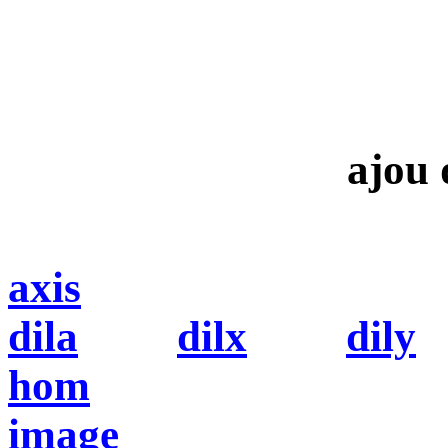
ajou 
axis
dila
dilx
dily
hom
image