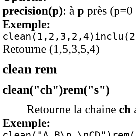
precision(p)
: à
p
près (p=0 
Exemple:
clean(1,2,3,2,4)inclu(2
Retourne (1,5,3,5,4)
clean rem
clean("ch")rem("s")
Retourne la chaine
ch
a
Exemple:
clean("A B\n \nCD")rem(