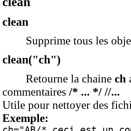
clean
clean
Supprime tous les objet
clean("ch")
Retourne la chaine
ch
a
commentaires
/* ... */ //...
Utile pour nettoyer des fichi
Exemple:
ch="AB/* ceci est un co