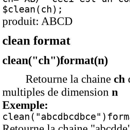
$clean(ch);
produit: ABCD
clean format
clean("ch")format(n)
Retourne la chaine
ch
d
multiples de dimension
n
Exemple:
clean("abcdbcdbce")form
Retourne la chaine "abcdde