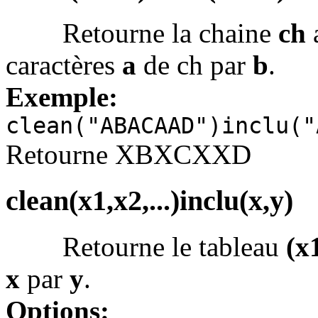
Retourne la chaine
ch
caractères
a
de ch par
b
.
Exemple:
clean("ABACAAD")inclu("
Retourne XBXCXXD
clean(x1,x2,...)inclu(x,y)
Retourne le tableau
(x1
x
par
y
.
Options: