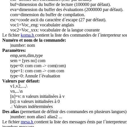
buf=dimension du buffer de lecture (100000 par défaut).
eva=dimension du buffer des évaluations (2000000 par défaut).
com=dimension du buffer de compilation.
esc=coode ascii du caractère d´escape (27 par défaut).
voc1=Voc_eng: vocabulaire anglais
voc2=Voc_xxx: vocabulaire de la langue courante
Le fichier
koma.h
contient la liste des commandes de l´interpreteur so
Numéro et nom de la commande:
|number: nom
Paramètres:
emp,sem,dim,type
sem = [yes no] com
type=0: com com -> com(com)
type=1: com com -> com com
type<0: Annule l´évaluation
Valeurs par défaut:
v1,v2,...,\
vn,...\n
[n]=v: n valeurs initialisées à v
[n]: n valeurs initialisées à 0
.: Valeurs indéterminées
Des alias
(permettant de définir des commandes en plusieurs langues)
|number: nom alias1 alias2 ...
Le fichier
mesa.h
contient la liste des messages émis par l´interpreteur
|number: message