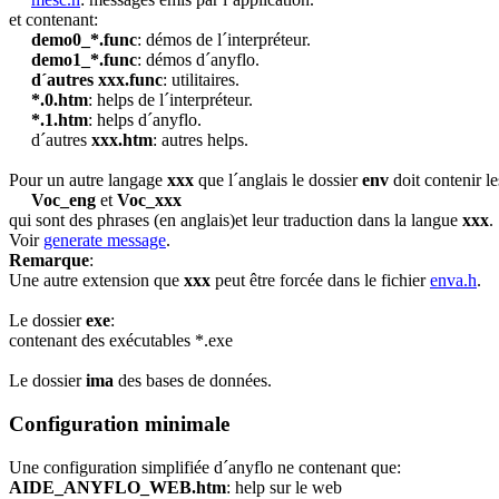
et contenant:
demo0_*.func
: démos de l´interpréteur.
demo1_*.func
: démos d´anyflo.
d´autres xxx.func
: utilitaires.
*.0.htm
: helps de l´interpréteur.
*.1.htm
: helps d´anyflo.
d´autres
xxx.htm
: autres helps.
Pour un autre langage
xxx
que l´anglais le dossier
env
doit contenir le
Voc_eng
et
Voc_xxx
qui sont des phrases (en anglais)et leur traduction dans la langue
xxx
.
Voir
generate message
.
Remarque
:
Une autre extension que
xxx
peut être forcée dans le fichier
enva.h
.
Le dossier
exe
:
contenant des exécutables *.exe
Le dossier
ima
des bases de données.
Configuration minimale
Une configuration simplifiée d´anyflo ne contenant que:
AIDE_ANYFLO_WEB.htm
: help sur le web