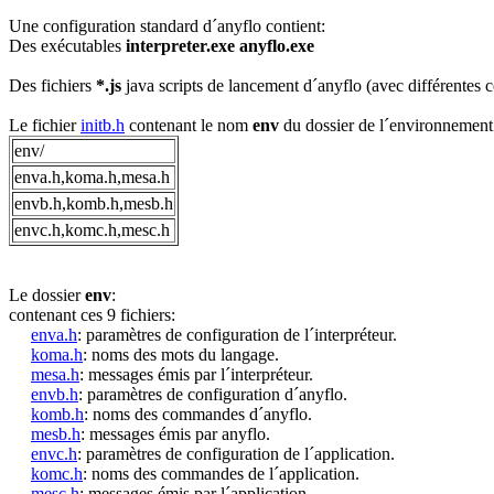
Une configuration standard d´anyflo contient:
Des exécutables
interpreter.exe anyflo.exe
Des fichiers
*.js
java scripts de lancement d´anyflo (avec différentes 
Le fichier
initb.h
contenant le nom
env
du dossier de l´environnement
env/
enva.h,koma.h,mesa.h
envb.h,komb.h,mesb.h
envc.h,komc.h,mesc.h
Le dossier
env
:
contenant ces 9 fichiers:
enva.h
: paramètres de configuration de l´interpréteur.
koma.h
: noms des mots du langage.
mesa.h
: messages émis par l´interpréteur.
envb.h
: paramètres de configuration d´anyflo.
komb.h
: noms des commandes d´anyflo.
mesb.h
: messages émis par anyflo.
envc.h
: paramètres de configuration de l´application.
komc.h
: noms des commandes de l´application.
mesc.h
: messages émis par l´application.