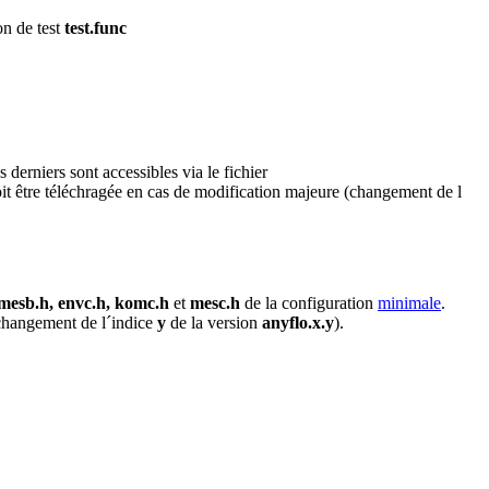
ion de test
test.func
derniers sont accessibles via le fichier
oit être téléchragée en cas de modification majeure (changement de l
 mesb.h, envc.h, komc.h
et
mesc.h
de la configuration
minimale
.
changement de l´indice
y
de la version
anyflo.x.y
).