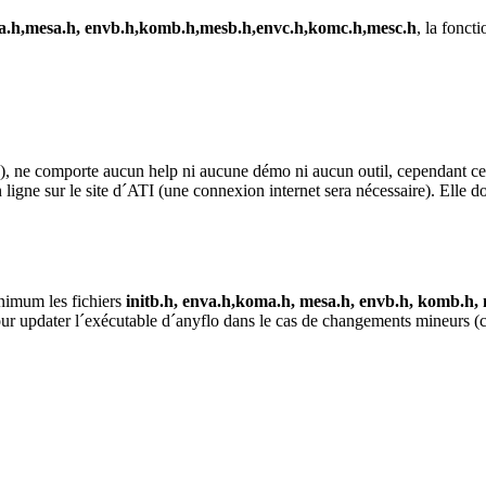
a.h,mesa.h, envb.h,komb.h,mesb.h,envc.h,komc.h,mesc.h
, la fonct
o), ne comporte aucun help ni aucune démo ni aucun outil, cependant ces 
igne sur le site d´ATI (une connexion internet sera nécessaire). Elle d
inimum les fichiers
initb.h, enva.h,koma.h, mesa.h, envb.h, komb.h,
ur updater l´exécutable d´anyflo dans le cas de changements mineurs (