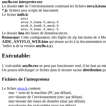
anyflo.exe interpreter.exe
Le dossier
env
de l´environnement contenant les fichiers
enva.h,kom
*.js
: fichiers java scripts de lancement
Le fichier
initb.h
:
env/
enva.h,koma.h,mesa.h
envb.h,komb.h,mesb.h
envc.h,komc.h,mesc.h
Le dossier
ima
des bases de donnéeacute;es.
Remarque:
Cette configuration, très légère (le zip fait moins de 4 M
AIDE_ANYFLO_WEB.htm
qui donne accès à la documentation en l
´indice
x
de la version
anyflo.x.y
).
Exécutable:
L´exécutable
anyflo.exe
ne peut pas fonctionner seul, il lui faut au m
On pourra télécharger ce fichier dans le dossier racine
distribution
po
Fichiers de l´interpreteur
Le fichier
enva.h
contient:
mac = nom de la machine (PC par défaut).
env=dossier de l´environnement (env/ par défaut).
ima=dossier des bases de données (ima/ par défaut).
exe=dossier des exécutables (exe/ par défaut).