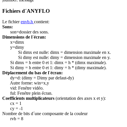
Fichiers d´ANYFLO
Le fichier
envb.h
contient:
Sons:
son=dossier des sons.
Dimensions de l´écran:
x=dimx
y=dimy
Si dimx est nulle: dimx = dimension maximale en x.
Si dimy est nulle: dimy = dimension maximale en y.
Si dimx = h entre 0 et 1: dimx = h * (dimx maximale).
Si dimy = h entre 0 et 1: dimy = h * (dimy maximale).
Déplacement du bas de l´écran:
dy=d: (dimy = Dimy par defaut-dy)
Autre forme: win=x,y
vid: Fenétre vidéo.
ful: Fenétre plein écran.
Coefficients multiplicateurs
(orientation des axes x et y):
cx = 1
cy = -1
Nombre de bits d´une composante de la couleur
rvb = 8