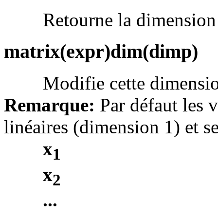
Retourne la dimension 
matrix(expr)dim(dimp)
Modifie cette dimensio
Remarque:
Par défaut les v
linéaires (dimension 1) et 
x
1
x
2
...