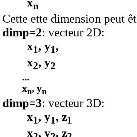
x
n
Cette ette dimension peut êt
dimp=2
: vecteur 2D:
x
, y
,
1
1
x
, y
2
2
...
x
, y
n
n
dimp=3
: vecteur 3D:
x
, y
, z
1
1
1
x
, y
, z
2
2
2