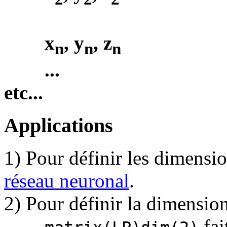
x
, y
, z
n
n
n
...
etc...
Applications
1) Pour définir les dimensi
réseau neuronal
.
2) Pour définir la dimensio
fai