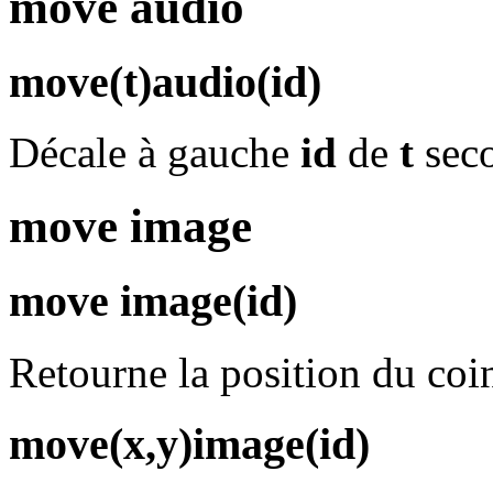
move audio
move(t)audio(id)
Décale à gauche
id
de
t
seco
move image
move image(id)
Retourne la position du co
move(x,y)image(id)