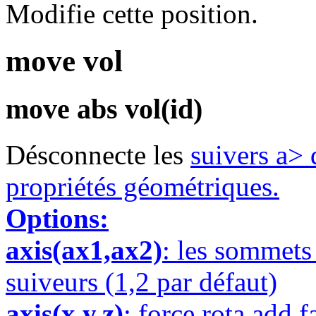
Modifie cette position.
move vol
move abs vol(id)
Désconnecte les
suivers a>
propriétés géométriques.
Options:
axis(ax1,ax2)
: les sommet
suiveurs (1,2 par défaut)
axis(x,y,z)
: force rota add f