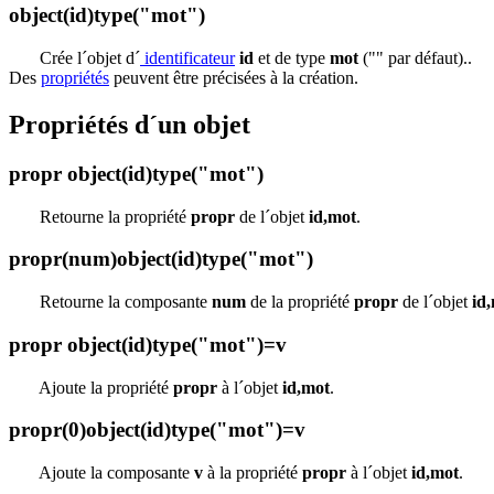
object(id)type("mot")
Crée l´objet d´
identificateur
id
et de type
mot
("" par défaut)..
Des
propriétés
peuvent être précisées à la création.
Propriétés d´un objet
propr object(id)type("mot")
Retourne la propriété
propr
de l´objet
id,mot
.
propr(num)object(id)type("mot")
Retourne la composante
num
de la propriété
propr
de l´objet
id
propr object(id)type("mot")=v
Ajoute la propriété
propr
à l´objet
id,mot
.
propr(0)object(id)type("mot")=v
Ajoute la composante
v
à la propriété
propr
à l´objet
id,mot
.