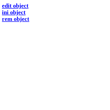
edit object
ini object
rem object