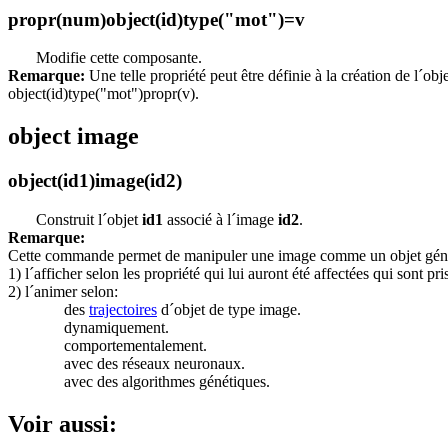
propr(num)object(id)type("mot")=v
Modifie cette composante.
Remarque:
Une telle propriété peut être définie à la création de l´obje
object(id)type("mot")propr(v).
object image
object(id1)image(id2)
Construit l´objet
id1
associé à l´image
id2
.
Remarque:
Cette commande permet de manipuler une image comme un objet général
1) l´afficher selon les propriété qui lui auront été affectées qui sont p
2) l´animer selon:
des
trajectoires
d´objet de type image.
dynamiquement.
comportementalement.
avec des réseaux neuronaux.
avec des algorithmes génétiques.
Voir aussi: