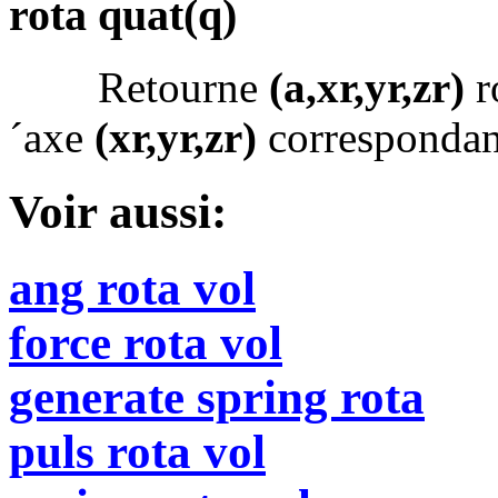
rota quat(q)
Retourne
(a,xr,yr,zr)
r
´axe
(xr,yr,zr)
corresponda
Voir aussi:
ang rota vol
force rota vol
generate spring rota
puls rota vol