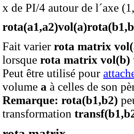
x de PI/4 autour de l´axe (
rota(a1,a2)vol(a)rota(b1,b
Fait varier
rota matrix vol(
lorsque
rota matrix vol(b)
Peut être utilisé pour
attach
volume
a
à celles de son pè
Remarque:
rota(b1,b2)
peu
transformation
transf(b1,b
rota matrix