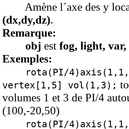
Amène l´axe des y local
(dx,dy,dz)
.
Remarque:
obj
est
fog, light, var,
Exemples:
rota(PI/4)axis(1,1
to
vertex[1,5] vol(1,3);
volumes 1 et 3 de PI/4 autou
(100,-20,50)
rota(PI/4)axis(1,1