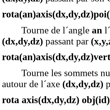
rota(an)axis(dx,dy,dz)poi(
Tourne de l´angle
an
l
(dx,dy,dz)
passant par
(x,y,
rota(an)axis(dx,dy,dz)vert
Tourne les sommets n
autour de l´axe
(dx,dy,dz)
p
rota axis(dx,dy,dz) obj(id)