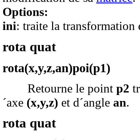
Options:
ini
: traite la transformation
rota quat
rota(x,y,z,an)poi(p1)
Retourne le point
p2
t
´axe
(x,y,z)
et d´angle
an
.
rota quat