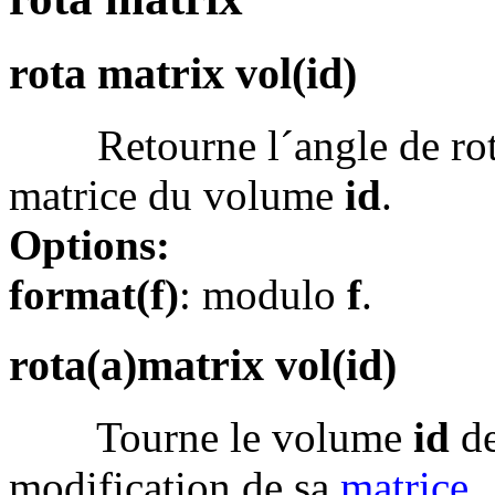
rota matrix vol(id)
Retourne l´angle de rotat
matrice du volume
id
.
Options:
format(f)
: modulo
f
.
rota(a)matrix vol(id)
Tourne le volume
id
d
modification de sa
matrice
.