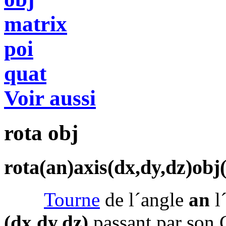
matrix
poi
quat
Voir aussi
rota obj
rota(an)axis(dx,dy,dz)obj(
Tourne
de l´angle
an
l
(dx,dy,dz)
passant par son 