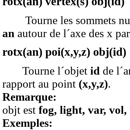
rotx(an) vertex(s) obj(id)
Tourne les sommets n
an
autour de l´axe des x pa
rotx(an) poi(x,y,z) obj(id)
Tourne l´objet
id
de l´
rapport au point
(x,y,z)
.
Remarque:
objt est
fog, light, var, vol,
Exemples: