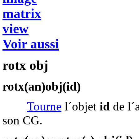
matrix
view
Voir aussi
rotx obj
rotx(an)obj(id)
Tourne
l´objet
id
de l´
son CG.