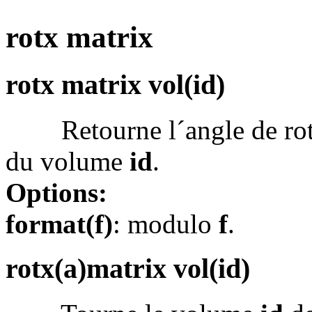
rotx matrix
rotx matrix vol(id)
Retourne l´angle de rotat
du volume
id
.
Options:
format(f)
: modulo
f
.
rotx(a)matrix vol(id)