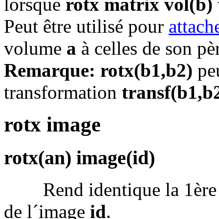
lorsque
rotx matrix vol(b)
Peut être utilisé pour
attach
volume
a
à celles de son pè
Remarque:
rotx(b1,b2)
peu
transformation
transf(b1,b
rotx image
rotx(an) image(id)
Rend identique la 1ère co
de l´image
id
.