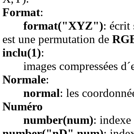
Format
:
format("XYZ")
: écri
est une permutation de
RG
inclu(1)
:
images compressées d´e
Normale
:
normal
: les coordonnée
Numéro
number(num)
: indexe
number("nD",num)
: inde