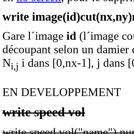
write image(id)cut(nx,ny
Gare l´image
id
(l´image cou
découpant selon un damier
N
i dans [0,nx-1], j dans 
i,j
EN DEVELOPPEMENT
write speed vol
write speed vol("name") n