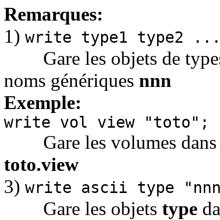
Remarques:
1)
write type1 type2 ..
Gare les objets de typ
noms génériques
nnn
Exemple:
write vol view "toto";
Gare les volumes dan
toto.view
3)
write ascii type "nn
Gare les objets
type
da