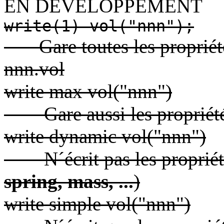
EN DEVELOPPEMENT
write(1) vol("nnn");
Gare toutes les propriétés
nnn.vol
write max vol("nnn")
Gare aussi les propriét
write dynamic vol("nnn")
N´écrit pas les propriét
spring, mass, ...
)
write simple vol("nnn")