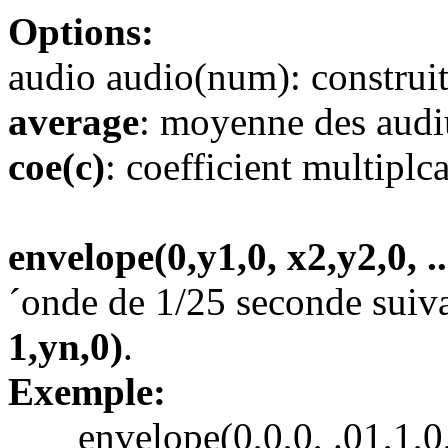
Options:
audio audio(num): construi
average
: moyenne des aud
coe(c)
: coefficient multiplc
envelope(0,y1,0, x2,y2,0, ..
´onde de 1/25 seconde suiva
1,yn,0)
.
Exemple:
envelope(0,0,0, .01,1,0, .1