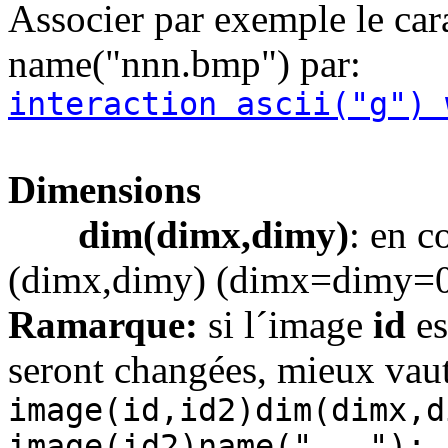
Associer par exemple le car
name("nnn.bmp") par:
interaction ascii("g") 
Dimensions
dim(dimx,dimy)
: en c
(dimx,dimy) (dimx=dimy=0 p
Ramarque:
si l´image
id
es
seront changées, mieux vaut
image(id,id2)dim(dimx,d
image(id2)name("...");