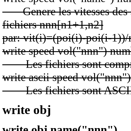
Genere les vitesses des 
fichiers nnn[n1+1,n2]
par: vit(i)=(poi(i)-poi(i-1))/
write speed vol("nnn") num
Les fichiers sont compr
write ascii speed vol("nnn
Les fichiers sont ASCI
write obj
write obj name("nnn")