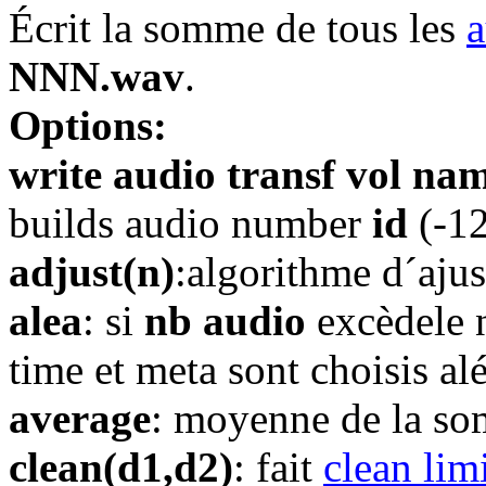
Écrit la somme de tous les
a
NNN.wav
.
Options:
write audio transf vol n
builds audio number
id
(-12
adjust(n)
:algorithme d´aju
alea
: si
nb audio
excèdele 
time et meta sont choisis al
average
: moyenne de la s
clean(d1,d2)
: fait
clean lim