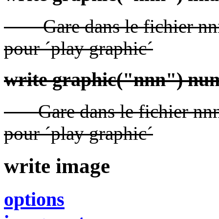
Gare dans le fichier nnn 
pour ´play graphic´
write graphic("nnn") num
Gare dans le fichier nnn l
pour ´play graphic´
write image
options