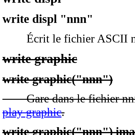
write displ "nnn"
Écrit le fichier ASCII nnn
write graphic
write graphic("nnn")
Gare dans le fichier nnn 
play graphic
.
write graphic("nnn") im