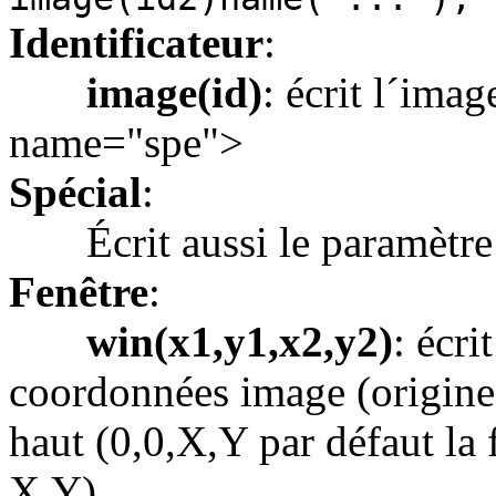
Identificateur
:
image(id)
: écrit l´ima
name="spe">
Spécial
:
Écrit aussi le paramètr
Fenêtre
:
win(x1,y1,x2,y2)
: écri
coordonnées image (origine 
haut (0,0,X,Y par défaut la
X,Y).