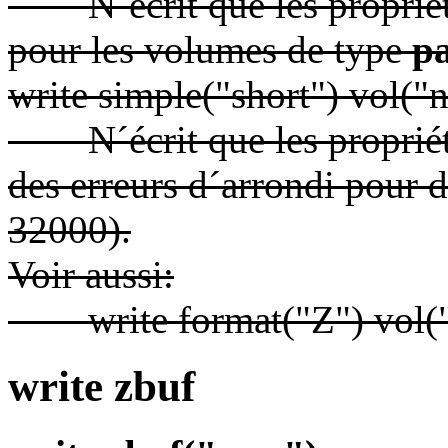
N´écrit que les proprié
pour les volumes de type
pa
write simple("short") vol("
N´écrit que les proprié
des erreurs d´arrondi pour
32000).
Voir aussi:
write format("Z") vol("
write zbuf