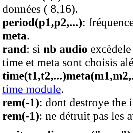
données ( 8,16).
period(p1,p2,...)
: fréquenc
meta
.
rand
: si
nb audio
excèdele
time et meta sont choisis al
time(t1,t2,...)meta(m1,m2,.
time module
.
rem(-1)
: dont destroye the 
rem(-1)
: ne détruit pas les 