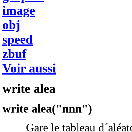
image
obj
speed
zbuf
Voir aussi
write alea
write alea("nnn")
Gare le tableau d´aléatoir