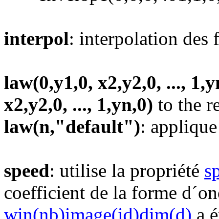
interpol
: interpolation des 
law(0,y1,0, x2,y2,0, ..., 1,y
x2,y2,0, ..., 1,yn,0)
to the r
law(n,"default")
: appliqu
speed
: utilise la propriété
s
coefficient de la forme d´o
win(nb)image(id)dim(d)
a é