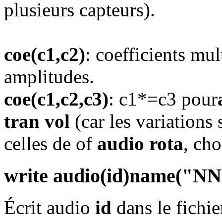
plusieurs capteurs).
coe(c1,c2)
: coefficients mul
amplitudes.
coe(c1,c2,c3)
: c1*=c3 pour
tran vol
(car les variations
celles de of
audio rota
, cho
write audio(id)name("NN
Écrit audio
id
dans le fichi