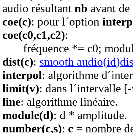
audio résultant
nb
avant de l
coe(c)
: pour l´option
interp
coe(c0,c1,c2)
:
fréquence *= c0; module 
dist(c)
:
smooth audio(id)dis
interpol
: algorithme d´inte
limit(v)
: dans l´intervalle [-
line
: algorithme linéaire.
module(d)
: d * amplitude.
number(c,s)
:
c
= nombre de