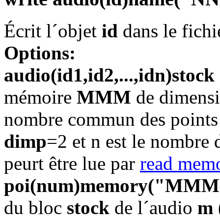
Écrit l´objet
id
dans le fich
Options:
audio(id1,id2,...,idn)st
mémoire
MMM
de dimens
nombre commun des points
dimp
=2 et
n est le nombre 
peurt être lue par
read mem
poi(num)memory("MMM
du bloc
stock
de l´audio
m