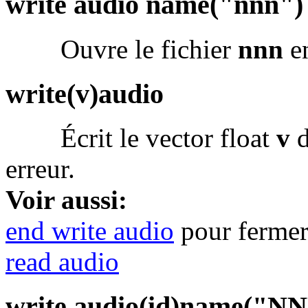
write audio name("nnn")
Ouvre le fichier
nnn
en
write(v)audio
Écrit le vector float
v
d
erreur.
Voir aussi:
end write audio
pour fermer 
read audio
write audio(id)name("N