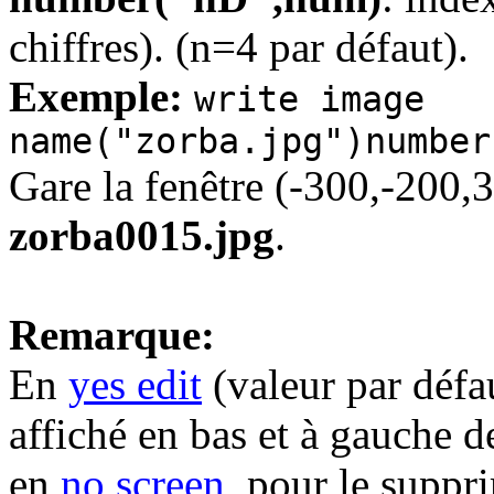
chiffres). (n=4 par défaut).
Exemple:
write image
name("zorba.jpg")number
Gare la fenêtre (-300,-200,
zorba0015.jpg
.
Remarque:
En
yes edit
(valeur par défa
affiché en bas et à gauche d
en
no screen
, pour le suppr