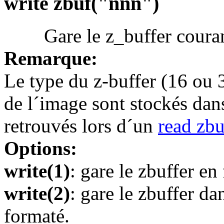
write zbuf("nnn")
Gare le z_buffer courant 
Remarque:
Le type du z-buffer (16 ou 3
de l´image sont stockés dans
retrouvés lors d´un
read zbu
Options:
write(1)
: gare le zbuffer e
write(2)
: gare le zbuffer da
formaté.