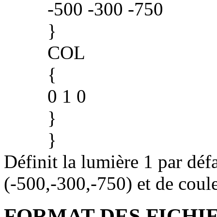
-500 -300 -750
}
COL
{
0 1 0
}
}
Définit la lumière 1 par déf
(-500,-300,-750) et de coule
FORMAT DES FICHI