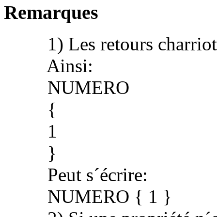
Remarques
1) Les retours charriots n
Ainsi:
NUMERO
{
1
}
Peut s´écrire:
NUMERO { 1 }