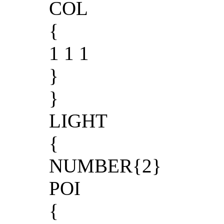
COL
{
1 1 1
}
}
LIGHT
{
NUMBER{2}
POI
{