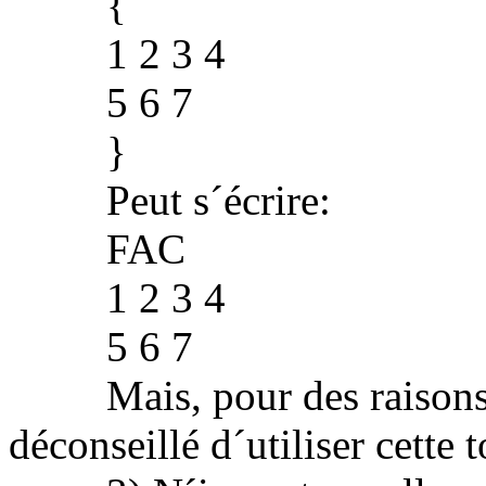
{
1 2 3 4
5 6 7
}
Peut s´écrire:
FAC
1 2 3 4
5 6 7
Mais, pour des raisons de
déconseillé d´utiliser cette 