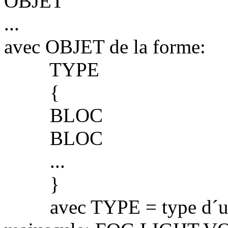
OBJET
...
avec OBJET de la forme:
TYPE
{
BLOC
BLOC
...
}
avec TYPE = type d´un ob