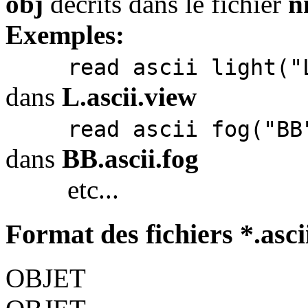
obj
décrits dans le fichier
n
Exemples:
read ascii light("
dans
L.ascii.view
read ascii fog("BB
dans
BB.ascii.fog
etc...
Format des fichiers *.asci
OBJET