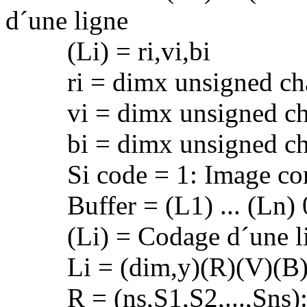
d´une ligne
(Li) = ri,vi,bi
ri = dimx unsigned char 
vi = dimx unsigned char 
bi = dimx unsigned char 
Si code = 1: Image com
Buffer = (L1) ... (Ln) 
(Li) = Codage d´une lign
Li = (dim,y)(R)(V)(B
R = (ns,S1,S2,...,Sns): n