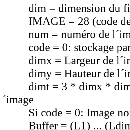
dim = dimension du fichi
IMAGE = 28 (code de la
num = numéro de l´im
code = 0: stockage par p
dimx = Largeur de l´ima
dimy = Hauteur de l´ima
dimt = 3 * dimx * dimy 
´image
Si code = 0: Image non
Buffer = (L1) ... (Ldimy)