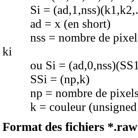
Si = (ad,1,nss)(k1,k2,..
ad = x (en short)
nss = nombre de pixels co
ki
ou Si = (ad,0,nss)(SS1)
SSi = (np,k)
np = nombre de pixels (e
k = couleur (unsigned 
Format des fichiers *.raw