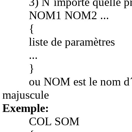
3) N´importe quelle propr
NOM1 NOM2 ...
{
liste de paramètres
...
}
ou NOM est le nom d´un
majuscule
Exemple:
COL SOM