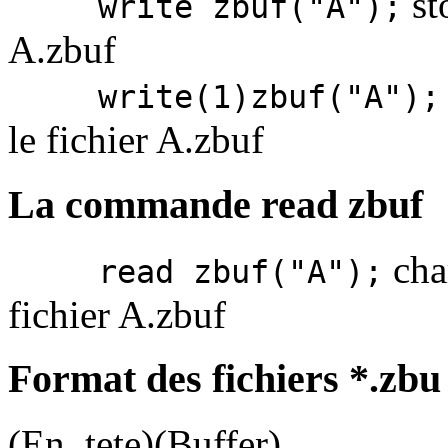
sto
write zbuf("A");
A.zbuf
write(1)zbuf("A");
le fichier A.zbuf
La commande read zbuf
char
read zbuf("A");
fichier A.zbuf
Format des fichiers *.zbu
(En_tete)(Buffer)