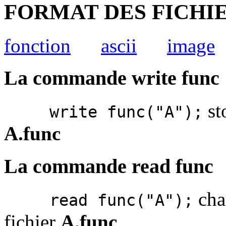
FORMAT DES FICHIERS
fonction
ascii
image
La commande write func
sto
write func("A");
A.func
La commande read func
char
read func("A");
fichier
A.func