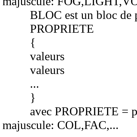
majuscule: FOG,LIGHT,VOL
BLOC est un bloc de pro
PROPRIETE
{
valeurs
valeurs
...
}
avec PROPRIETE = propri
majuscule: COL,FAC,...